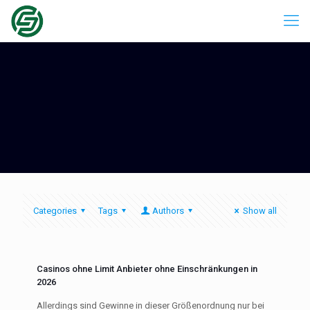
Categories
Tags
Authors
Show all
Casinos ohne Limit Anbieter ohne Einschränkungen in
2026
Allerdings sind Gewinne in dieser Größenordnung nur bei