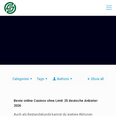
Categories
Tags
Authors
Show all
Beste online Casinos ohne Limit: 25 deutsche Anbieter
2026
Auch als Bestandskunde kannst du weitere Aktionen