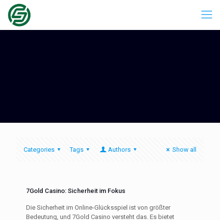
Categories
Tags
Authors
Show all
7Gold Casino: Sicherheit im Fokus
Die Sicherheit im Online-Glücksspiel ist von größter
Bedeutung, und 7Gold Casino versteht das. Es bietet