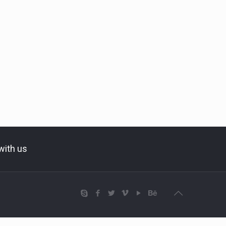
with us