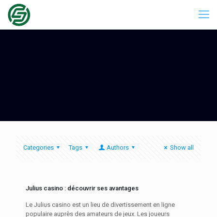
Categories
Tags
Authors
Show all
Julius casino : découvrir ses avantages
Le Julius casino est un lieu de divertissement en ligne
populaire auprès des amateurs de jeux. Les joueurs