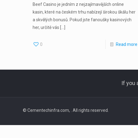
Beef Casino je jedním z nejzajímavějších online
kasin, které na českém trhu nabízejí širokou škálu her
a skvělých bonusů. Pokud jste fanoušky kasinových
her, určitě vás
[…]
0
Read more
If you 
© Cementechinfra.com, . All rights reserved.