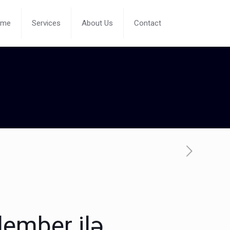
ome
Services
About Us
Contact
lember ilə