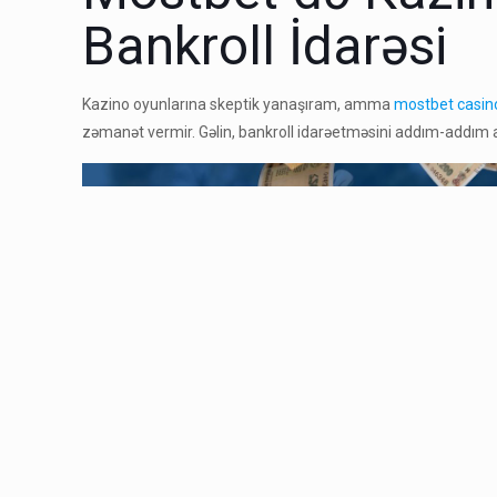
Bankroll İdarəsi
Kazino oyunlarına skeptik yanaşıram, amma
mostbet casin
zəmanət vermir. Gəlin, bankroll idarəetməsini addım-addım 