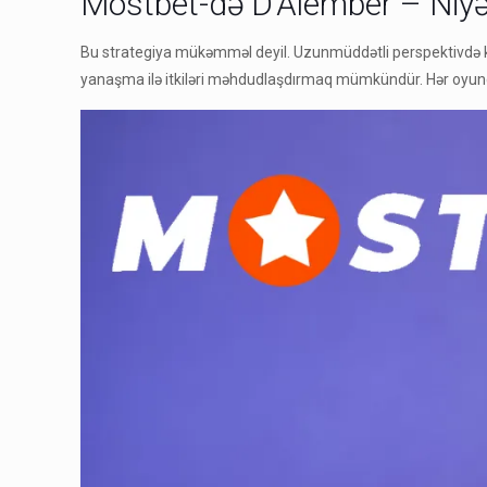
Mostbet-də D’Alember – Niyə
Bu strategiya mükəmməl deyil. Uzunmüddətli perspektivdə ka
yanaşma ilə itkiləri məhdudlaşdırmaq mümkündür. Hər oyunçun