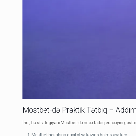
Mostbet-də Praktik Tətbiq – Addı
İndi, bu strategiyanı Mostbet-də necə tətbiq edəcəyini göstər
Mostbet hesabına daxil ol və kazino bölməsinə keç