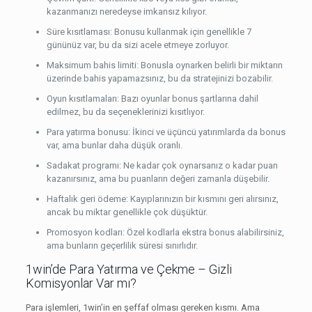
kazanmanızı neredeyse imkansız kılıyor.
Süre kısıtlaması: Bonusu kullanmak için genellikle 7
gününüz var, bu da sizi acele etmeye zorluyor.
Maksimum bahis limiti: Bonusla oynarken belirli bir miktarın
üzerinde bahis yapamazsınız, bu da stratejinizi bozabilir.
Oyun kısıtlamaları: Bazı oyunlar bonus şartlarına dahil
edilmez, bu da seçeneklerinizi kısıtlıyor.
Para yatırma bonusu: İkinci ve üçüncü yatırımlarda da bonus
var, ama bunlar daha düşük oranlı.
Sadakat programı: Ne kadar çok oynarsanız o kadar puan
kazanırsınız, ama bu puanların değeri zamanla düşebilir.
Haftalık geri ödeme: Kayıplarınızın bir kısmını geri alırsınız,
ancak bu miktar genellikle çok düşüktür.
Promosyon kodları: Özel kodlarla ekstra bonus alabilirsiniz,
ama bunların geçerlilik süresi sınırlıdır.
1win’de Para Yatırma ve Çekme – Gizli
Komisyonlar Var mı?
Para işlemleri, 1win’in en şeffaf olması gereken kısmı. Ama