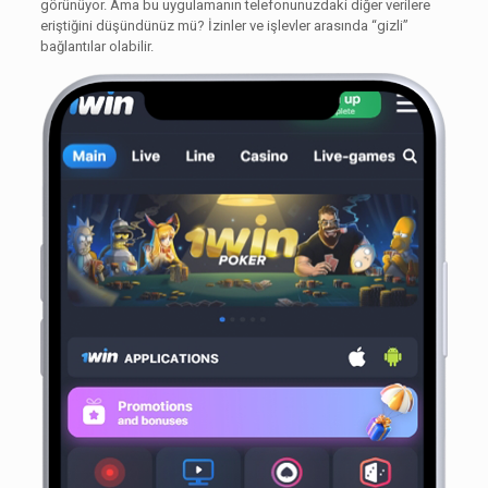
görünüyor. Ama bu uygulamanın telefonunuzdaki diğer verilere
eriştiğini düşündünüz mü? İzinler ve işlevler arasında “gizli”
bağlantılar olabilir.