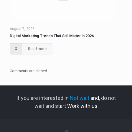
August 7, 2026
Digital Marketing Trends That Still Matter in 2026
Read more
Comments are closed.
If you are interested in
Not wait
and
, do not
wait and
start Work with us