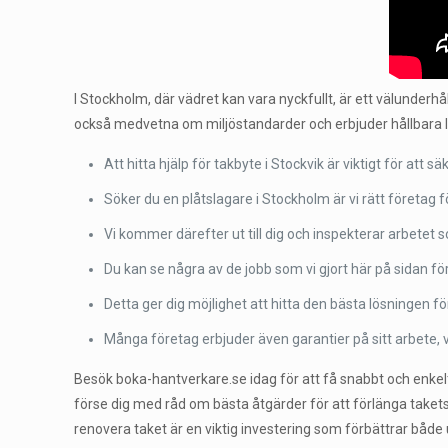
I Stockholm, där vädret kan vara nyckfullt, är ett välunderhål
också medvetna om miljöstandarder och erbjuder hållbara 
Att hitta hjälp för takbyte i Stockvik är viktigt för att sä
Söker du en plåtslagare i Stockholm är vi rätt företag fö
Vi kommer därefter ut till dig och inspekterar arbetet 
Du kan se några av de jobb som vi gjort här på sidan fö
Detta ger dig möjlighet att hitta den bästa lösningen för
Många företag erbjuder även garantier på sitt arbete, v
Besök boka-hantverkare.se idag för att få snabbt och enkelt 
förse dig med råd om bästa åtgärder för att förlänga takets 
renovera taket är en viktig investering som förbättrar både