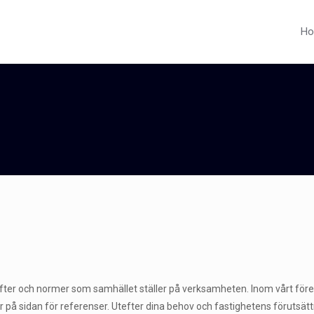
H
skrifter och normer som samhället ställer på verksamheten. Inom vårt fö
här på sidan för referenser. Utefter dina behov och fastighetens föruts