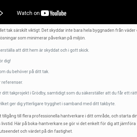
let tak särskilt viktigt. Det skyddar inte bara hela byggnaden från väder 
lösningar som minimerar påverkan på miljön.
kerställa att ditt hem är skyddat och i gott skick.
r dig!
som du behöver på ditt tak.
r referenser.
 ditt takprojekt i Grödby, samtidigt som du säkerställer att du får ett rätt
ilket ger dig ytterligare trygghet i samband med ditt takbyte.
tillgång till flera professionella hantverkare i ditt område, och starta
livstid. Här på boka-hantverkare.se gör vi det enkelt för dig att jämföra
 utseendet och värdet på din fastighet.