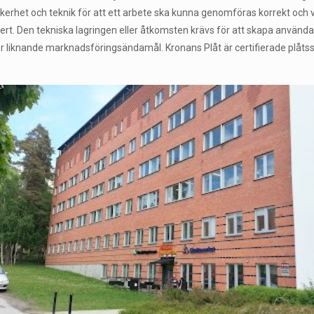
säkerhet och teknik för att ett arbete ska kunna genomföras korrekt och v
t. Den tekniska lagringen eller åtkomsten krävs för att skapa användarpr
r liknande marknadsföringsändamål. Kronans Plåt är certifierade plåtss