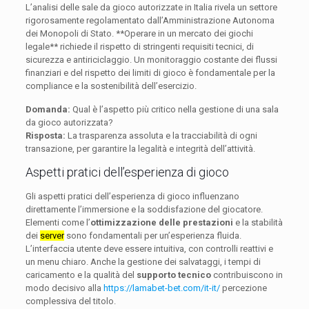
L’analisi delle sale da gioco autorizzate in Italia rivela un settore
rigorosamente regolamentato dall’Amministrazione Autonoma
dei Monopoli di Stato. **Operare in un mercato dei giochi
legale** richiede il rispetto di stringenti requisiti tecnici, di
sicurezza e antiriciclaggio. Un monitoraggio costante dei flussi
finanziari e del rispetto dei limiti di gioco è fondamentale per la
compliance e la sostenibilità dell’esercizio.
Domanda:
Qual è l’aspetto più critico nella gestione di una sala
da gioco autorizzata?
Risposta:
La trasparenza assoluta e la tracciabilità di ogni
transazione, per garantire la legalità e integrità dell’attività.
Aspetti pratici dell’esperienza di gioco
Gli aspetti pratici dell’esperienza di gioco influenzano
direttamente l’immersione e la soddisfazione del giocatore.
Elementi come l’
ottimizzazione delle prestazioni
e la stabilità
dei
server
sono fondamentali per un’esperienza fluida.
L’interfaccia utente deve essere intuitiva, con controlli reattivi e
un menu chiaro. Anche la gestione dei salvataggi, i tempi di
caricamento e la qualità del
supporto tecnico
contribuiscono in
modo decisivo alla
https://lamabet-bet.com/it-it/
percezione
complessiva del titolo.