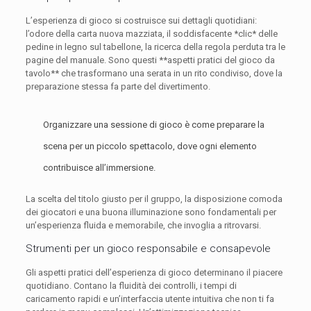
L’esperienza di gioco si costruisce sui dettagli quotidiani:
l’odore della carta nuova mazziata, il soddisfacente *clic* delle
pedine in legno sul tabellone, la ricerca della regola perduta tra le
pagine del manuale. Sono questi **aspetti pratici del gioco da
tavolo** che trasformano una serata in un rito condiviso, dove la
preparazione stessa fa parte del divertimento.
Organizzare una sessione di gioco è come preparare la
scena per un piccolo spettacolo, dove ogni elemento
contribuisce all’immersione.
La scelta del titolo giusto per il gruppo, la disposizione comoda
dei giocatori e una buona illuminazione sono fondamentali per
un’esperienza fluida e memorabile, che invoglia a ritrovarsi.
Strumenti per un gioco responsabile e consapevole
Gli aspetti pratici dell’esperienza di gioco determinano il piacere
quotidiano. Contano la fluidità dei controlli, i tempi di
caricamento rapidi e un’interfaccia utente intuitiva che non ti fa