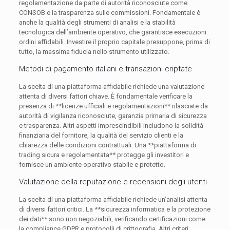
regolamentazione da parte di autorità riconosciute come
CONSOB e la trasparenza sulle commissioni. Fondamentale è
anche la qualità degli strumenti di analisi e la stabilità
tecnologica dell’ambiente operativo, che garantisce esecuzioni
ordini affidabili. Investire il proprio capitale presuppone, prima di
tutto, la massima fiducia nello strumento utilizzato.
Metodi di pagamento italiani e transazioni criptate
La scelta di una piattaforma affidabile richiede una valutazione
attenta di diversi fattori chiave. È fondamentale verificare la
presenza di **licenze ufficiali e regolamentazioni** rilasciate da
autorità di vigilanza riconosciute, garanzia primaria di sicurezza
e trasparenza. Altri aspetti imprescindibili includono la solidità
finanziaria del fornitore, la qualità del servizio clienti e la
chiarezza delle condizioni contrattuali. Una **piattaforma di
trading sicura e regolamentata** protegge gli investitori e
fornisce un ambiente operativo stabile e protetto.
Valutazione della reputazione e recensioni degli utenti
La scelta di una piattaforma affidabile richiede un’analisi attenta
di diversi fattori critici. La **sicurezza informatica e la protezione
dei dati** sono non negoziabili, verificando certificazioni come
la compliance GDPR e protocolli di crittografia. Altri criteri