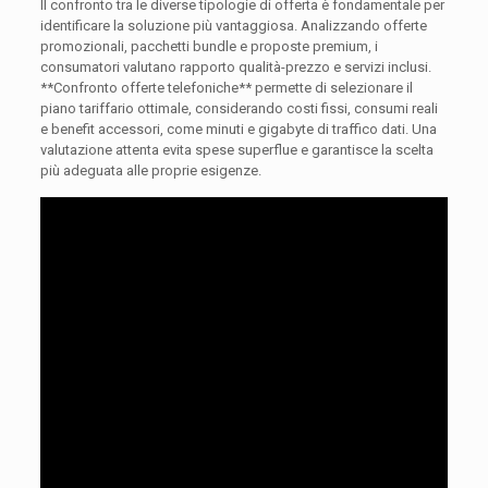
Il confronto tra le diverse tipologie di offerta è fondamentale per
identificare la soluzione più vantaggiosa. Analizzando offerte
promozionali, pacchetti bundle e proposte premium, i
consumatori valutano rapporto qualità-prezzo e servizi inclusi.
**Confronto offerte telefoniche** permette di selezionare il
piano tariffario ottimale, considerando costi fissi, consumi reali
e benefit accessori, come minuti e gigabyte di traffico dati. Una
valutazione attenta evita spese superflue e garantisce la scelta
più adeguata alle proprie esigenze.