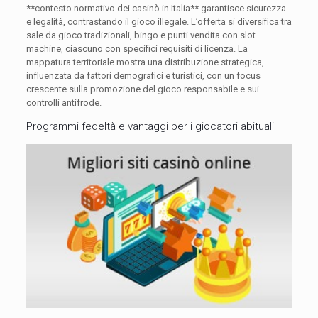
**contesto normativo dei casinò in Italia** garantisce sicurezza
e legalità, contrastando il gioco illegale. L’offerta si diversifica tra
sale da gioco tradizionali, bingo e punti vendita con slot
machine, ciascuno con specifici requisiti di licenza. La
mappatura territoriale mostra una distribuzione strategica,
influenzata da fattori demografici e turistici, con un focus
crescente sulla promozione del gioco responsabile e sui
controlli antifrode.
Programmi fedeltà e vantaggi per i giocatori abituali