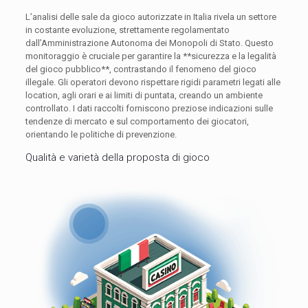
L’analisi delle sale da gioco autorizzate in Italia rivela un settore
in costante evoluzione, strettamente regolamentato
dall’Amministrazione Autonoma dei Monopoli di Stato. Questo
monitoraggio è cruciale per garantire la **sicurezza e la legalità
del gioco pubblico**, contrastando il fenomeno del gioco
illegale. Gli operatori devono rispettare rigidi parametri legati alle
location, agli orari e ai limiti di puntata, creando un ambiente
controllato. I dati raccolti forniscono preziose indicazioni sulle
tendenze di mercato e sul comportamento dei giocatori,
orientando le politiche di prevenzione.
Qualità e varietà della proposta di gioco