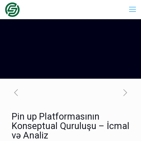
Pin up Platformasının
Konseptual Quruluşu – İcmal
və Analiz