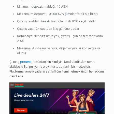
Minimum depozit məbləği: 10 AZN
Maksimum depozit: 10,000 AZN (limitlər fərqli ola bilər)
Çıxarış tələbləri: hesab təsdiqlənməli, KYC keçilməlidir
Çıxarış vaxtı: 24 saatdan 3 iş gününə qədər
Komissiya: depozit üçün yox, çıxarış üçün bəzi metodlarda
2-5%
Məzənnə: AZN əsas valyuta, digər valyutalar konvertasiya
olunur
Çıxarış
prosesi
, istifadəçinin kimliyini təsdiqlədikdən sonra
aktivləşir. Bu, pul yuma əleyhinə tədbirlərin bir hissəsidir.
Platforma, əməliyyatların şəffaflığını təmin etmək üçün hər addımı
qeyd edir.