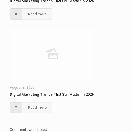
Digital Marketing Trends That Still Matter in 2026
Read more
August 8, 2026
Digital Marketing Trends That Still Matter in 2026
Read more
Comments are closed.