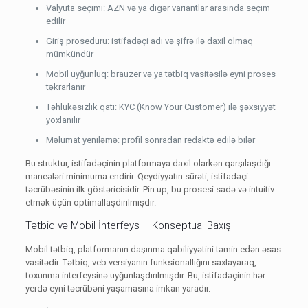
Valyuta seçimi: AZN və ya digər variantlar arasında seçim
edilir
Giriş proseduru: istifadəçi adı və şifrə ilə daxil olmaq
mümkündür
Mobil uyğunluq: brauzer və ya tətbiq vasitəsilə eyni proses
təkrarlanır
Təhlükəsizlik qatı: KYC (Know Your Customer) ilə şəxsiyyət
yoxlanılır
Məlumat yeniləmə: profil sonradan redaktə edilə bilər
Bu struktur, istifadəçinin platformaya daxil olarkən qarşılaşdığı
maneələri minimuma endirir. Qeydiyyatın sürəti, istifadəçi
təcrübəsinin ilk göstəricisidir. Pin up, bu prosesi sadə və intuitiv
etmək üçün optimallaşdırılmışdır.
Tətbiq və Mobil İnterfeys – Konseptual Baxış
Mobil tətbiq, platformanın daşınma qabiliyyətini təmin edən əsas
vasitədir. Tətbiq, veb versiyanın funksionallığını saxlayaraq,
toxunma interfeysinə uyğunlaşdırılmışdır. Bu, istifadəçinin hər
yerdə eyni təcrübəni yaşamasına imkan yaradır.