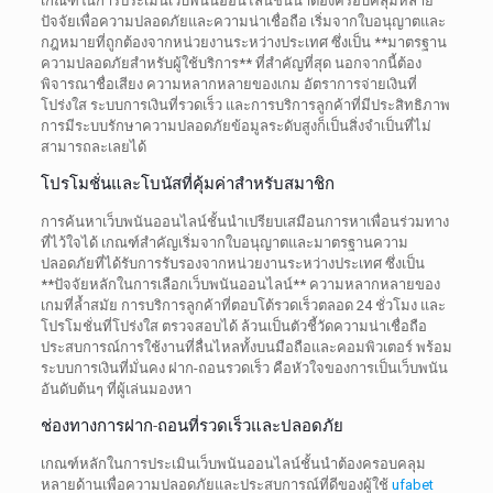
เกณฑ์ในการประเมินเว็บพนันออนไลน์ชั้นนำต้องครอบคลุมหลาย
ปัจจัยเพื่อความปลอดภัยและความน่าเชื่อถือ เริ่มจากใบอนุญาตและ
กฎหมายที่ถูกต้องจากหน่วยงานระหว่างประเทศ ซึ่งเป็น **มาตรฐาน
ความปลอดภัยสำหรับผู้ใช้บริการ** ที่สำคัญที่สุด นอกจากนี้ต้อง
พิจารณาชื่อเสียง ความหลากหลายของเกม อัตราการจ่ายเงินที่
โปร่งใส ระบบการเงินที่รวดเร็ว และการบริการลูกค้าที่มีประสิทธิภาพ
การมีระบบรักษาความปลอดภัยข้อมูลระดับสูงก็เป็นสิ่งจำเป็นที่ไม่
สามารถละเลยได้
โปรโมชั่นและโบนัสที่คุ้มค่าสำหรับสมาชิก
การค้นหาเว็บพนันออนไลน์ชั้นนำเปรียบเสมือนการหาเพื่อนร่วมทาง
ที่ไว้ใจได้ เกณฑ์สำคัญเริ่มจากใบอนุญาตและมาตรฐานความ
ปลอดภัยที่ได้รับการรับรองจากหน่วยงานระหว่างประเทศ ซึ่งเป็น
**ปัจจัยหลักในการเลือกเว็บพนันออนไลน์** ความหลากหลายของ
เกมที่ล้ำสมัย การบริการลูกค้าที่ตอบโต้รวดเร็วตลอด 24 ชั่วโมง และ
โปรโมชั่นที่โปร่งใส ตรวจสอบได้ ล้วนเป็นตัวชี้วัดความน่าเชื่อถือ
ประสบการณ์การใช้งานที่ลื่นไหลทั้งบนมือถือและคอมพิวเตอร์ พร้อม
ระบบการเงินที่มั่นคง ฝาก-ถอนรวดเร็ว คือหัวใจของการเป็นเว็บพนัน
อันดับต้นๆ ที่ผู้เล่นมองหา
ช่องทางการฝาก-ถอนที่รวดเร็วและปลอดภัย
เกณฑ์หลักในการประเมินเว็บพนันออนไลน์ชั้นนำต้องครอบคลุม
หลายด้านเพื่อความปลอดภัยและประสบการณ์ที่ดีของผู้ใช้
ufabet