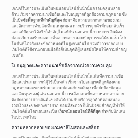
เกณฑ์ในการประเมินเว็บพนันออนไลน์ชั้นนำนั้นครอบคลุมหลาย
ด้าน เริ่มจากความน่าเชื่อถือและใบอนุญาตที่ถูกต้องตามกฎหมาย ซึ่ง
เป็น
ปัจจัยพื้นฐานที่สำคัญที่สุด
ต่อมาคือความหลากหลายของเกม
และอัตราการจ่ายเงินที่สมเหตุสมผล การบริการลูกค้าที่ตอบกลับเร็ว
และแก้ปัญหาได้จริงก็สำคัญไม่แพ้กัน นอกจากนี้ ระบบการเงินต้อง
ปลอดภัย รองรับช่องทางที่หลากหลาย และทำธุรกรรมได้รวดเร็ว โปร
โมชั่นที่ได้จริงและข้อกำหนดที่ไม่สูงจนเกินไป รวมถึงการออกแบบ
เว็บไซต์ที่ใช้งานง่ายบนมือถือก็เป็นจุดที่ผู้เล่นสมัยใหม่ให้ความสำคัญ
เช่นกัน
ใบอนุญาตและความน่าเชื่อถือจากหน่วยงานควบคุม
เกณฑ์ในการประเมินเว็บพนันออนไลน์ชั้นนำนั้นเน้นที่ความน่าเชื่อ
ถือและประสบการณ์ผู้ใช้เป็นหลัก เริ่มจากใบอนุญาตที่ถูกต้องตาม
กฎหมายและระบบรักษาความปลอดภัยระดับสูง เพื่อปกป้องข้อมูล
และเงินทุนของผู้เล่น นอกจากนี้ การเลือกเกมที่หลากหลายจากค่าย
ดัง อัตราการจ่ายเงินที่แข่งขันได้ ร่วมกับบริการลูกค้าที่ตอบสนอง
รวดเร็วและช่องทางการฝาก-ถอนที่สะดวก ก็เป็นปัจจัยสำคัญที่ทำให้
เว็บไซต์นั้นโดดเด่นและเป็น
เว็บพนันออนไลน์ที่ดีที่สุด
สำหรับนักเล่น
ในประเทศไทย
ความหลากหลายของเกมคาสิโนสดและสล็อต