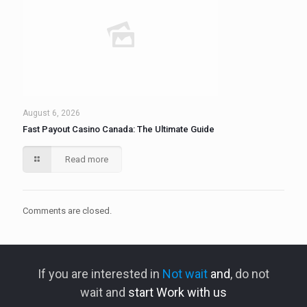
August 6, 2026
Fast Payout Casino Canada: The Ultimate Guide
Read more
Comments are closed.
If you are interested in
Not wait
and
, do not
wait and
start Work with us