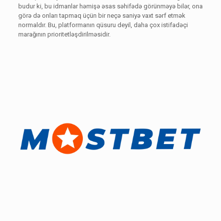
budur ki, bu idmanlar həmişə əsas səhifədə görünməyə bilər, ona
görə də onları tapmaq üçün bir neçə saniyə vaxt sərf etmək
normaldır. Bu, platformanın qüsuru deyil, daha çox istifadəçi
marağının prioritetləşdirilməsidir.