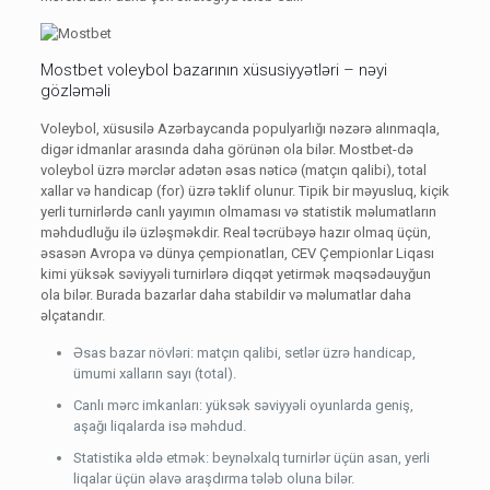
Mostbet voleybol bazarının xüsusiyyətləri – nəyi
gözləməli
Voleybol, xüsusilə Azərbaycanda populyarlığı nəzərə alınmaqla,
digər idmanlar arasında daha görünən ola bilər. Mostbet-də
voleybol üzrə mərclər adətən əsas nəticə (matçın qalibi), total
xallar və handicap (for) üzrə təklif olunur. Tipik bir məyusluq, kiçik
yerli turnirlərdə canlı yayımın olmaması və statistik məlumatların
məhdudluğu ilə üzləşməkdir. Real təcrübəyə hazır olmaq üçün,
əsasən Avropa və dünya çempionatları, CEV Çempionlar Liqası
kimi yüksək səviyyəli turnirlərə diqqət yetirmək məqsədəuyğun
ola bilər. Burada bazarlar daha stabildir və məlumatlar daha
əlçatandır.
Əsas bazar növləri: matçın qalibi, setlər üzrə handicap,
ümumi xalların sayı (total).
Canlı mərc imkanları: yüksək səviyyəli oyunlarda geniş,
aşağı liqalarda isə məhdud.
Statistika əldə etmək: beynəlxalq turnirlər üçün asan, yerli
liqalar üçün əlavə araşdırma tələb oluna bilər.