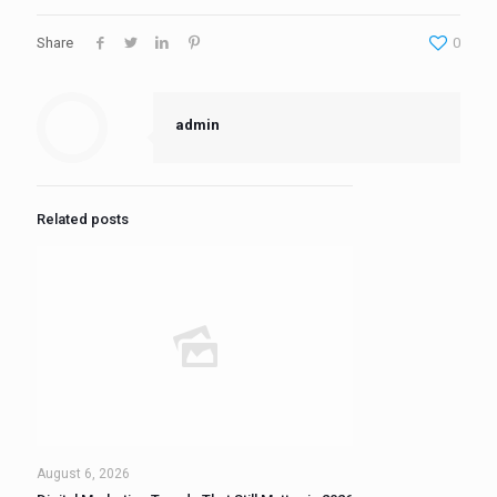
Share
0
admin
Related posts
August 6, 2026