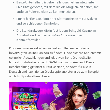
Beste Unterhaltung ist ebenfalls durch einen integrierten
Live-Chat geboten, mit dem Sie die Möglichkeit haben, mit
anderen Pokerspielern zu kommunizieren.
Früher hießen Sie Slots oder Slotmaschinen mit 3 Walzen
und verschiedenen Symbolen.
Die Standardwege, die in fast jedem Echtgeld-Casino im
Angebot sind, sind eine E-Mail-Adresse und ein
Kontaktformular.
Probiere unseren selbst entwickelten Filter aus, um deine
bevorzugten Online Casinos zu finden. Finde sichere Anbieter mit
schnellen Auszahlungen und lukrativen Boni. Grundsätzlich
findest du Anbieter ohne LUGAS-Limit nur im Ausland. Diese
Beschränkung gilt nicht nur für Casinos, sondern für alle in
Deutschland lizenzierten Glücksspielanbieter, also zum Beispiel
auch für Sportwettenanbieter.