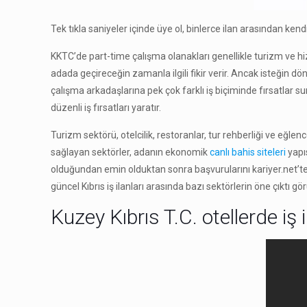
Tek tıkla saniyeler içinde üye ol, binlerce ilan arasından ke
KKTC’de part-time çalışma olanakları genellikle turizm ve
adada geçireceğin zamanla ilgili fikir verir. Ancak isteğin d
çalışma arkadaşlarına pek çok farklı iş biçiminde fırsatlar su
düzenli iş fırsatları yaratır.
Turizm sektörü, otelcilik, restoranlar, tur rehberliği ve eğlen
sağlayan sektörler, adanın ekonomik
canlı bahis siteleri
yapıs
olduğundan emin olduktan sonra başvurularını kariyer.net’ten 
güncel Kıbrıs iş ilanları arasında bazı sektörlerin öne çıktı gör
Kuzey Kıbrıs T.C. otellerde iş i