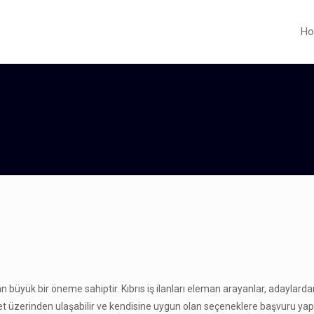
H
an büyük bir öneme sahiptir. Kıbrıs iş ilanları eleman arayanlar, adaylardan
.net üzerinden ulaşabilir ve kendisine uygun olan seçeneklere başvuru yapa