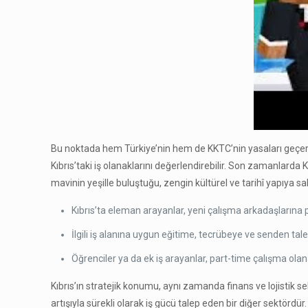
Bu noktada hem Türkiye’nin hem de KKTC’nin yasaları geçerli 
Kıbrıs’taki iş olanaklarını değerlendirebilir. Son zamanlarda K
mavinin yeşille buluştuğu, zengin kültürel ve tarihî yapıya sahi
Kıbrıs’ta eleman arayanlar, yeni çalışma arkadaşlarına pe
İlgili iş alanına uygun eğitime, tecrübeye ve senden ta
Öğrenciler ya da ek iş arayanlar, part-time çalışma olan
Kıbrıs’ın stratejik konumu, aynı zamanda finans ve lojistik sek
artışıyla sürekli olarak iş gücü talep eden bir diğer sektördü