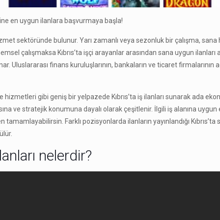
ndine en uygun ilanlara başvurmaya başla!
 hizmet sektöründe bulunur. Yarı zamanlı veya sezonluk bir çalışma, sa
önemsel çalışmaksa Kıbrıs’ta işçi arayanlar arasından sana uygun ilanları 
nar. Uluslararası finans kuruluşlarının, bankaların ve ticaret firmalarının
ce hizmetleri gibi geniş bir yelpazede Kıbrıs’ta iş ilanları sunarak ada ekon
ına ve stratejik konumuna dayalı olarak çeşitlenir. İlgili iş alanına uyg
tamamlayabilirsin. Farklı pozisyonlarda ilanların yayınlandığı Kıbrıs’ta 
ülür.
lanları nelerdir?