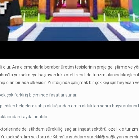
olur. Ara elemanlarla beraber üretim tesislerinin proje geliştirme ve yö
ıbrıs’ta yükselmeye başlayan lüks otel trendi de turizm alanındaki işleri ile
p olan bir ada ülkesidir. Yurtdışında çalışmak bir çok kişi için heyecan veri
k çok farklı iş biçiminde fırsatlar sunar.
lep edilen belgelere sahip olduğundan emin olduktan sonra başvurularını 
aklarından faydalanabilir.
törlerinde de istihdam sürekliliği sağlar. İnşaat sektörü, özellikle turizm 
r. Yükseköğretim sektörü de Kıbrıs’ta istihdam sürekliliği sağlayan önemli b