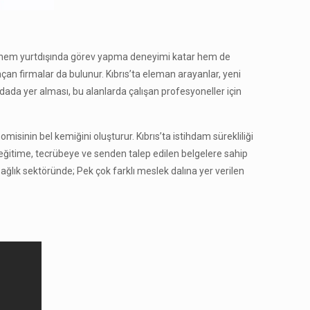
na hem yurtdışında görev yapma deneyimi katar hem de
açan firmalar da bulunur. Kıbrıs’ta eleman arayanlar, yeni
 adada yer alması, bu alanlarda çalışan profesyoneller için
omisinin bel kemiğini oluşturur. Kıbrıs’ta istihdam sürekliliği
un eğitime, tecrübeye ve senden talep edilen belgelere sahip
sağlık sektöründe; Pek çok farklı meslek dalına yer verilen