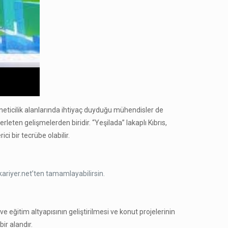
neticilik alanlarında ihtiyaç duyduğu mühendisler de
rleten gelişmelerden biridir. “Yeşilada” lakaplı Kıbrıs,
ci bir tecrübe olabilir.
kariyer.net’ten tamamlayabilirsin.
ve eğitim altyapısının geliştirilmesi ve konut projelerinin
ir alandır.