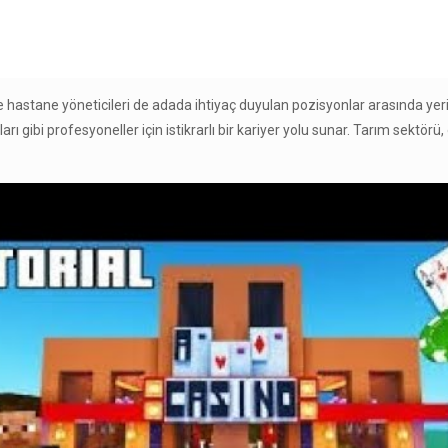
e hastane yöneticileri de adada ihtiyaç duyulan pozisyonlar arasında yeri
ları gibi profesyoneller için istikrarlı bir kariyer yolu sunar. Tarım sektör