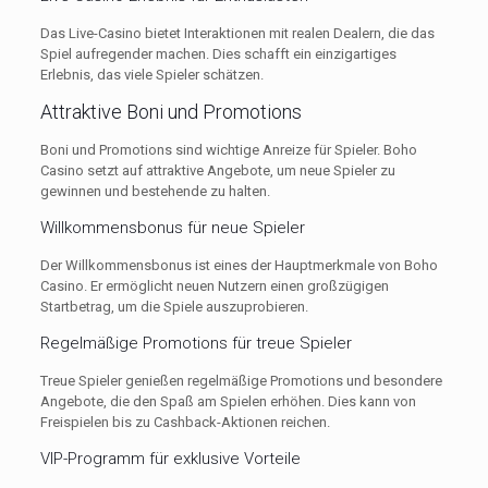
Das Live-Casino bietet Interaktionen mit realen Dealern, die das
Spiel aufregender machen. Dies schafft ein einzigartiges
Erlebnis, das viele Spieler schätzen.
Attraktive Boni und Promotions
Boni und Promotions sind wichtige Anreize für Spieler. Boho
Casino setzt auf attraktive Angebote, um neue Spieler zu
gewinnen und bestehende zu halten.
Willkommensbonus für neue Spieler
Der Willkommensbonus ist eines der Hauptmerkmale von Boho
Casino. Er ermöglicht neuen Nutzern einen großzügigen
Startbetrag, um die Spiele auszuprobieren.
Regelmäßige Promotions für treue Spieler
Treue Spieler genießen regelmäßige Promotions und besondere
Angebote, die den Spaß am Spielen erhöhen. Dies kann von
Freispielen bis zu Cashback-Aktionen reichen.
VIP-Programm für exklusive Vorteile