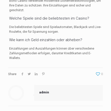
Boho Casino verwendet modernste Sicherheitstechnologien, um
Ihre Daten zu schützen. Ihre Einzahlungen sind sicher und
geschützt.
Welche Spiele sind die beliebtesten im Casino?
Die beliebtesten Spiele sind Spielautomaten, Blackjack und Live-
Roulette, die für Spannung sorgen.
Wie kann ich Geld einzahlen oder abheben?
Einzahlungen und Auszahlungen können über verschiedene
Zahlungsmethoden erfolgen, darunter Kreditkarten und E-
Wallets.
Share
0
admin