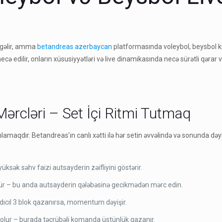
 gəlir, amma
betandreas azerbaycan
platformasında voleybol, beysbol ki
necə edilir, onların xüsusiyyətləri və live dinamikasında necə sürətli 
ərcləri – Set İçi Ritmi Tutmaq
maqdır. Betandreas’ın canlı xətti ilə hər setin əvvəlində və sonunda dəyiş
üksək səhv faizi autsayderin zəifliyini göstərir.
şür – bu anda autsayderin qələbəsinə gecikmədən mərc edin.
dıcıl 3 blok qazanırsa, momentum dəyişir.
il olur – burada təcrübəli komanda üstünlük qazanır.