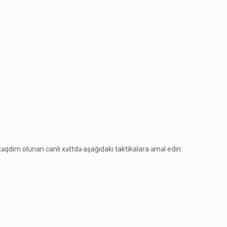
.
əqdim olunan canlı xəttdə aşağıdakı taktikalara əməl edin: