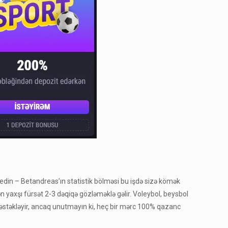
edin – Betandreas’ın statistik bölməsi bu işdə sizə kömək
n yaxşı fürsət 2-3 dəqiqə gözləməklə gəlir. Voleybol, beysbol
əstəkləyir, ancaq unutmayın ki, heç bir mərc 100% qazanc