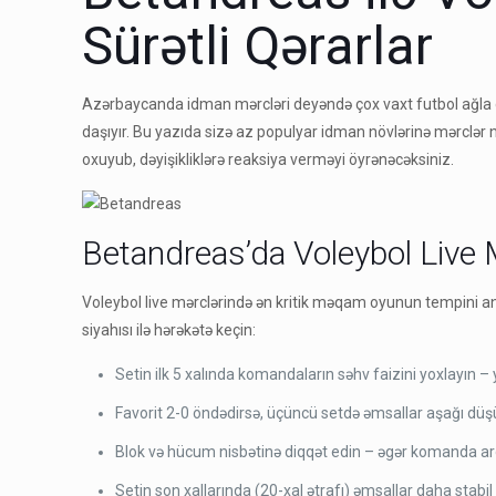
Sürətli Qərarlar
Azərbaycanda idman mərcləri deyəndə çox vaxt futbol ağla
daşıyır. Bu yazıda sizə az populyar idman növlərinə mərclər 
oxuyub, dəyişikliklərə reaksiya verməyi öyrənəcəksiniz.
Betandreas’da Voleybol Live M
Voleybol live mərclərində ən kritik məqam oyunun tempini anla
siyahısı ilə hərəkətə keçin:
Setin ilk 5 xalında komandaların səhv faizini yoxlayın – y
Favorit 2-0 öndədirsə, üçüncü setdə əmsallar aşağı dü
Blok və hücum nisbətinə diqqət edin – əgər komanda ar
Setin son xallarında (20-xal ətrafı) əmsallar daha stab