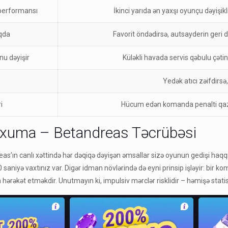
performansı
İkinci yarıda ən yaxşı oyunçu dəyişikl
ıqda
Favorit öndədirsə, autsayderin geri
nu dəyişir
Küləkli havada servis qəbulu çət
Yedək atıcı zəifdirs
i
Hücum edən komanda penalti qaza
xuma – Betandreas Təcrübəsi
’ın canlı xəttində hər dəqiqə dəyişən əmsallar sizə oyunun gedişi haqqın
yə vaxtınız var. Digər idman növlərində də eyni prinsip işləyir: bir koma
 hərəkət etməkdir. Unutmayın ki, impulsiv mərclər risklidir – həmişə stat