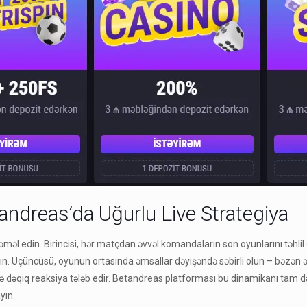
andreas’da Uğurlu Live Strategiya
l edin. Birincisi, hər matçdan əvvəl komandaların son oyunlarını təhlil 
yın. Üçüncüsü, oyunun ortasında əmsallar dəyişəndə səbirli olun – bəzən ə
dəqiq reaksiya tələb edir. Betandreas platforması bu dinamikanı tam d
yın.