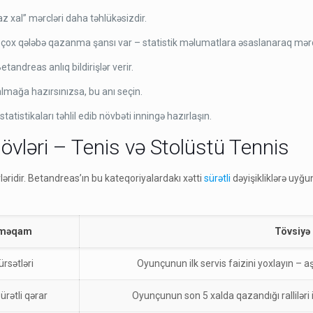
az xal” mərcləri daha təhlükəsizdir.
 çox qələbə qazanma şansı var – statistik məlumatlara əsaslanaraq mərc
andreas anlıq bildirişlər verir.
almağa hazırsınızsa, bu anı seçin.
tatistikaları təhlil edib növbəti inningə hazırlaşın.
vləri – Tenis və Stolüstü Tennis
ləridir. Betandreas’ın bu kateqoriyalardakı xətti
sürətli
dəyişikliklərə uyğu
s məqam
Tövsiyə 
ürsətləri
Oyunçunun ilk servis faizini yoxlayın – 
ürətli qərar
Oyunçunun son 5 xalda qazandığı rallilər