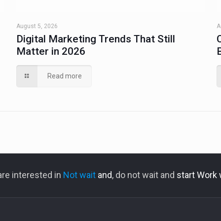
August 5, 2026
A
Digital Marketing Trends That Still
Matter in 2026
Read more
are interested in
Not wait
and
, do not wait and
start Work 