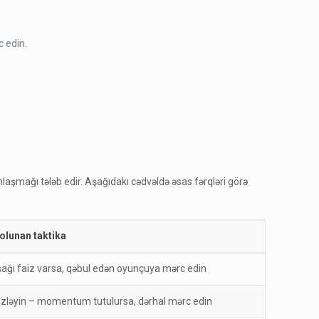
 edin.
nlaşmağı tələb edir. Aşağıdakı cədvəldə əsas fərqləri görə
olunan taktika
aşağı faiz varsa, qəbul edən oyunçuya mərc edin
i izləyin – momentum tutulursa, dərhal mərc edin