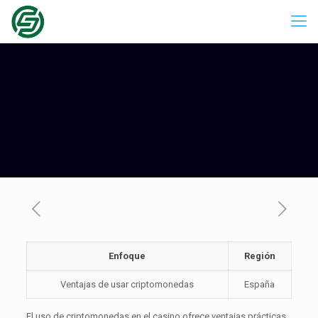
Enfoque
Región
Ventajas de usar criptomonedas
España
El uso de criptomonedas en el
casino
ofrece ventajas prácticas