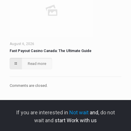
August 6, 2026
Fast Payout Casino Canada: The Ultimate Guide
Read more
Comments are closed.
If you are interested in
Not wait
and
, do not
wait and
start Work with us