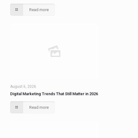
Read more
August 6, 2026
Digital Marketing Trends That Still Matter in 2026
Read more