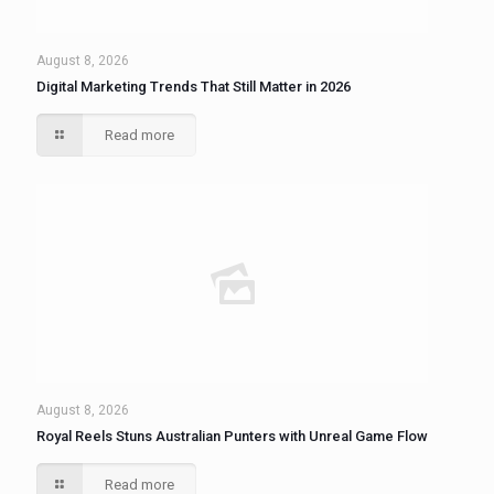
August 8, 2026
Digital Marketing Trends That Still Matter in 2026
Read more
August 8, 2026
Royal Reels Stuns Australian Punters with Unreal Game Flow
Read more