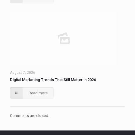
August 7, 2026
Digital Marketing Trends That Still Matter in 2026
Read more
Comments are closed.