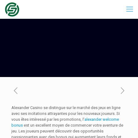
Alexander Casino se distingue sur le marché des jeux en ligne
avec ses incitations attrayantes pour les nouveaux joueurs. Si
vous êtes intéressé par les promotions, l’
alexander welcome
bonus
est un excellent moyen de commencer votre aventure de
jeu. Les joueurs peuvent découvrir des opportunités
passionnantes avec des bonus qui augmentent leurs fonds et