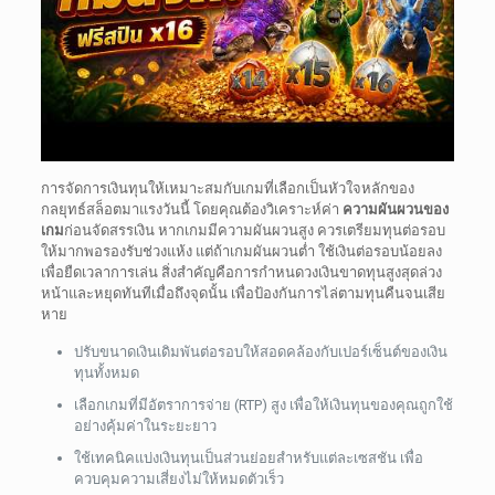
การจัดการเงินทุนให้เหมาะสมกับเกมที่เลือกเป็นหัวใจหลักของ
กลยุทธ์สล็อตมาแรงวันนี้ โดยคุณต้องวิเคราะห์ค่า
ความผันผวนของ
เกม
ก่อนจัดสรรเงิน หากเกมมีความผันผวนสูง ควรเตรียมทุนต่อรอบ
ให้มากพอรองรับช่วงแห้ง แต่ถ้าเกมผันผวนต่ำ ใช้เงินต่อรอบน้อยลง
เพื่อยืดเวลาการเล่น สิ่งสำคัญคือการกำหนดวงเงินขาดทุนสูงสุดล่วง
หน้าและหยุดทันทีเมื่อถึงจุดนั้น เพื่อป้องกันการไล่ตามทุนคืนจนเสีย
หาย
ปรับขนาดเงินเดิมพันต่อรอบให้สอดคล้องกับเปอร์เซ็นต์ของเงิน
ทุนทั้งหมด
เลือกเกมที่มีอัตราการจ่าย (RTP) สูง เพื่อให้เงินทุนของคุณถูกใช้
อย่างคุ้มค่าในระยะยาว
ใช้เทคนิคแบ่งเงินทุนเป็นส่วนย่อยสำหรับแต่ละเซสชัน เพื่อ
ควบคุมความเสี่ยงไม่ให้หมดตัวเร็ว