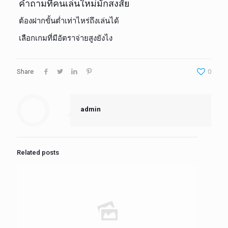
คำถามที่คนเล่นใหม่มักสงสัย
ต้องฝากขั้นต่ำเท่าไหร่ถึงเล่นได้
เลือกเกมที่มีอัตราจ่ายสูงยังไง
Share
0
admin
Related posts