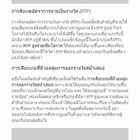
การสังเกตอัตราการจ่ายเงินรางวัล (RTP)
การสังเกตอัตราการจ่ายเงินรางวัล (RTP) เป็นเคล็ดลับสำคัญที่ช่วยให้
คุณเลือกเกมสล็อตที่มาแรงได้อย่างชาญฉลาด ยิ่ง RTP สูงเท่าไหร่
โอกาสได้เงินคืนในระยะยาวก็ยิ่งดีขึ้น โดยเฉพาะเกมที่มาแรงวันนี้
มักมีค่า RTP อยู่ที่ 96% ขึ้นไป ลองเช็กข้อมูลนี้ในหน้าเกมหรือรีวิว
เพราะ
RTP สูงช่วยเพิ่มโอกาส
ให้คุณเล่นได้นานขึ้นและเสียเปรียบ
น้อยลง เลือกเกมที่โชว์ค่า RTP ชัดเจน แล้วคุณจะสนุกกับสล็อตที่มา
แรงได้อย่างคุ้มค่า
การเลือกเกมที่มีวอลลุ่มการออกรางวัลสม่ำเสมอ
หนึ่งในเคล็ดลับสำคัญที่เซียนสล็อตใช้กันคือ
การเลือกเกมที่มีวอลลุ่ม
การออกรางวัลสม่ำเสมอ
เพราะช่วยให้คุณสนุกกับเงินทุนได้นานขึ้น
แทนที่จะรอแจ็กพอตใหญ่ที่อาจไม่มาเลย ให้ลองดูเกมที่ “จ่ายบ่อยแต่
จ่ายน้อย” เช่นสล็อตคลาสสิกหรือเกมที่มีค่า RTP สูงและความผันผวน
ต่ำถึงปานกลาง เกมแนวนี้จะทำให้คุณมีโอกาสชนะเรื่อย ๆ ไม่ติดแห้ง
นาน ซึ่งเหมาะกับการเล่นสบาย ๆ ในยุคที่สล็อตมาแรงวันนี้ อย่า
หลงกลโบนัสอลังการที่ปรากฏแค่ในตัวอย่าง ควรสังเกตสถิติจากผู้
เล่นจริงก่อนตัดสินใจ