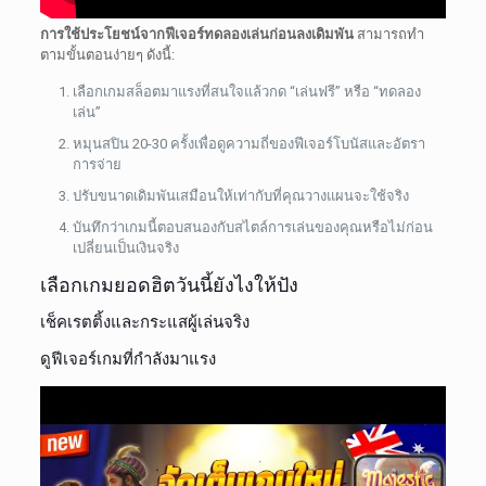
การใช้ประโยชน์จากฟีเจอร์ทดลองเล่นก่อนลงเดิมพัน
สามารถทำ
ตามขั้นตอนง่ายๆ ดังนี้:
เลือกเกมสล็อตมาแรงที่สนใจแล้วกด “เล่นฟรี” หรือ “ทดลอง
เล่น”
หมุนสปิน 20-30 ครั้งเพื่อดูความถี่ของฟีเจอร์โบนัสและอัตรา
การจ่าย
ปรับขนาดเดิมพันเสมือนให้เท่ากับที่คุณวางแผนจะใช้จริง
บันทึกว่าเกมนี้ตอบสนองกับสไตล์การเล่นของคุณหรือไม่ก่อน
เปลี่ยนเป็นเงินจริง
เลือกเกมยอดฮิตวันนี้ยังไงให้ปัง
เช็คเรตติ้งและกระแสผู้เล่นจริง
ดูฟีเจอร์เกมที่กำลังมาแรง