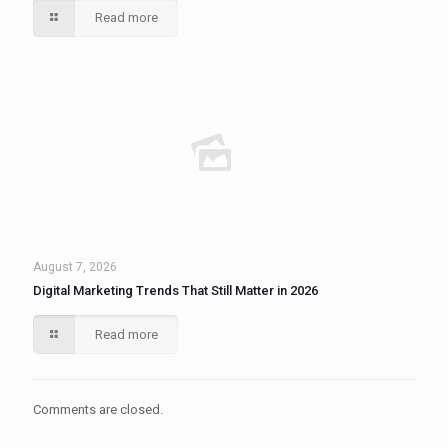
Read more
August 7, 2026
Digital Marketing Trends That Still Matter in 2026
Read more
Comments are closed.