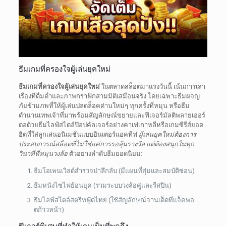
ธีมเกมที่ครองใจผู้เล่นยุคใหม่
ธีมเกมที่ครองใจผู้เล่นยุคใหม่
ในตลาดสล็อตมาแรงวันนี้ เน้นการเล่า
เรื่องที่ดื่มด่ำและภาพกราฟิกสามมิติเสมือนจริง โดยเฉพาะธีมผจญ
ภัยข้ามภพที่ให้ผู้เล่นปลดล็อคด่านใหม่ๆ ทุกครั้งที่หมุน หรือธีม
ตำนานเทพเจ้าที่มาพร้อมสัญลักษณ์ขยายและฟีเจอร์มัลติพลายเออร์
ต่อด้วยธีมไลฟ์สไตล์ป๊อปคัลเจอร์อย่างคาเฟ่เกาหลีหรือเกมซีรีส์ยอด
ฮิตที่ใส่ลูกเล่นอนิเมชั่นแบบอินเตอร์แอคทีฟ
ผู้เล่นยุคใหม่ต้องการ
ประสบการณ์สล็อตที่ไม่ใช่แค่การรอลุ้นรางวัล แต่ต้องสนุกในทุก
วินาทีที่หมุนวงล้อ
ตัวอย่างลำดับธีมยอดนิยม:
ธีมโอเพนเวิลด์สำรวจป่าลึกลับ (มีแผนที่สุ่มและสมบัติซ่อน)
ธีมหนังไซไฟย้อนยุค (รวมระบบวงล้อคู่และรีสปิน)
ธีมไลฟ์สไตล์สตรีทฟู้ดไทย (ใช้สัญลักษณ์จานเด็ดที่แจ็คพอ
ตก้าวหน้า)