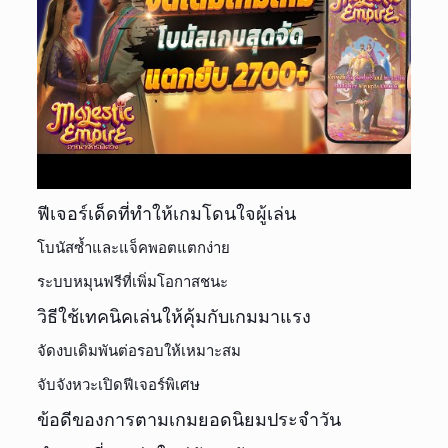
ฟีเจอร์เด็ดที่ทำให้เกมโดนใจผู้เล่น
โบนัสซ้ำและแจ็คพอตแตกง่าย
ระบบหมุนฟรีที่เพิ่มโอกาสชนะ
วิธีใช้เทคนิคเล่นให้คุ้มกับเกมมาแรง
จัดงบเดิมพันต่อรอบให้เหมาะสม
จับจังหวะเปิดฟีเจอร์พิเศษ
ข้อดีของการตามเกมยอดนิยมประจำวัน